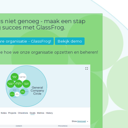
Registreren
Inloggen
Nieuw in GlassFrog
s niet genoeg - maak een stap
g succes met GlassFrog.
e organisatie - GlassFrog!
Bekijk demo
ie hoe we onze organisatie opzetten en beheren!