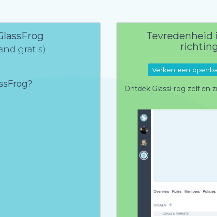
 GlassFrog
Tevredenheid i
richtin
nd gratis)
Verken een openbar
ssFrog?
Ontdek GlassFrog zelf en z