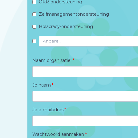
OKR-ondersteuning
Zelfmanagementondersteuning
Holacracy-ondersteuning
Naam organisatie
Je naam
Je e-mailadres
Wachtwoord aanmaken