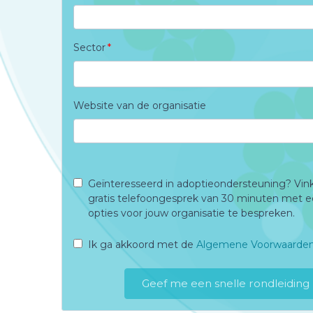
Sector
Website van de organisatie
Geïnteresseerd in adoptieondersteuning? Vink 
gratis telefoongesprek van 30 minuten met e
opties voor jouw organisatie te bespreken.
Ik ga akkoord met de
Algemene Voorwaarde